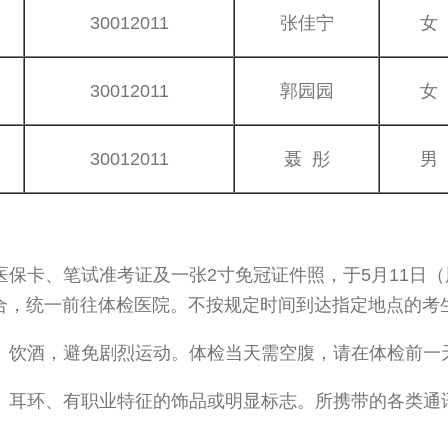
30012011
张佳宁
女
30012011
郭园园
女
30012011
聂 彤
男
卡、笔试准考证及一张2寸免冠证件照，于5月11日（周
合，统一前往体检医院。不按规定时间到达指定地点的考
饮酒，避免剧烈运动。体检当天需空腹，请在体检前一天
耳环、有职业特征的饰品或明显标志。所携带的各类通