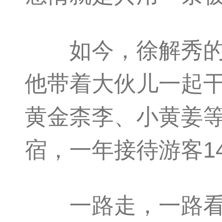
如今，徐解秀的曾
他带着大伙儿一起
黄金柰李、小黄姜等
宿，一年接待游客1
一路走，一路看