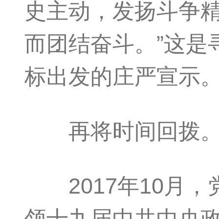
史主动，发扬斗争
而团结奋斗。”这是
标出发的庄严宣示
再将时间回拨
2017年10月，
领十九届中共中央