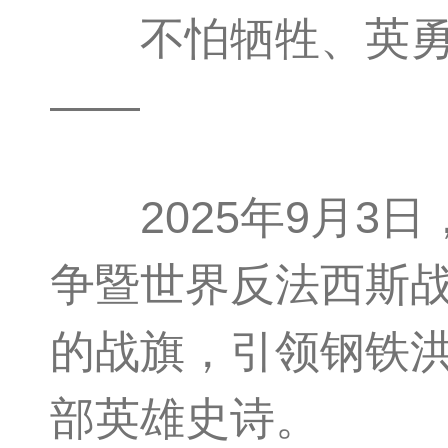
不怕牺牲、英勇斗
——
2025年9月3日
争暨世界反法西斯战
的战旗，引领钢铁
部英雄史诗。