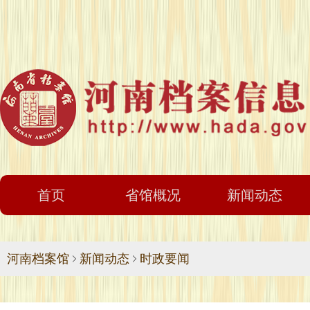
首页
省馆概况
新闻动态
河南档案馆
新闻动态
时政要闻