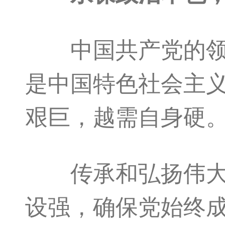
中国共产党的领导
是中国特色社会主
艰巨，越需自身硬
传承和弘扬伟大建
设强，确保党始终