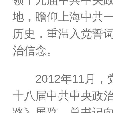
地，瞻仰上海中共
历史，重温入党誓
治信念。
2012年11月，
十八届中共中央政
路》展览。总书记向