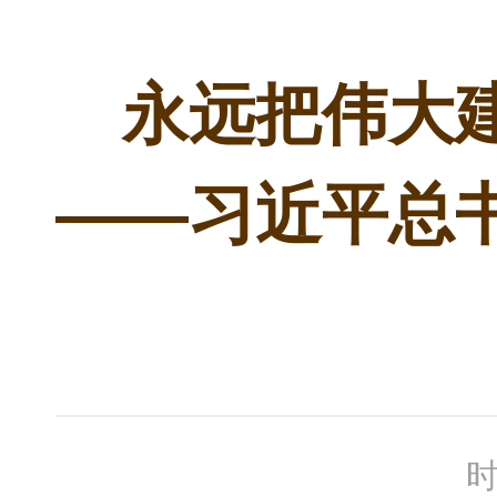
永远把伟大
——习近平总
时