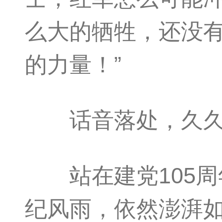
么大的牺牲，还没
的力量！”
话音落处，久久
站在建党105周
纪风雨，依然澎湃