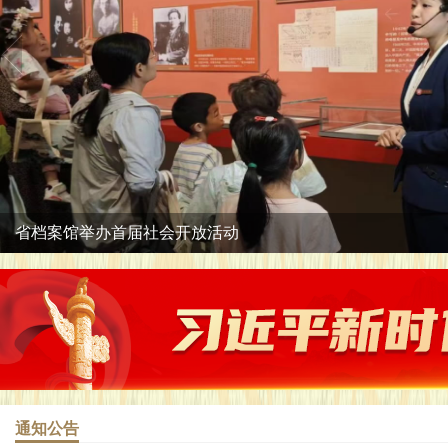
省档案馆举办首届社会开放活动
省委书记刘宁到省档案馆参观“伟大胜利——纪念中国...
省档案馆举办理论学习中心组（扩大）学习暨学习贯彻...
档案灾害应急管理与受灾档案抢救学术交流会顺利召开
通知公告