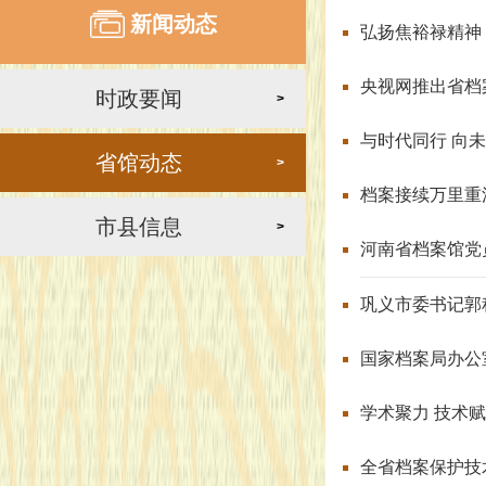
新闻动态
弘扬焦裕禄精神
央视网推出省档
时政要闻
>
与时代同行 向未
省馆动态
>
档案接续万里重
市县信息
>
河南省档案馆党
巩义市委书记郭
国家档案局办公
学术聚力 技术
全省档案保护技